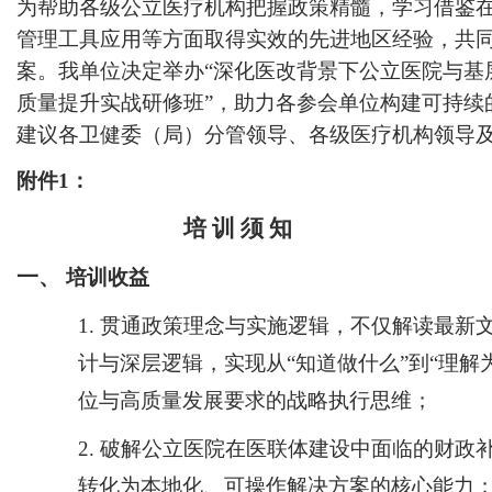
为帮助各级公立医疗机构
把握政策精髓，学习借鉴
管理
工具应用等方面取得实效的先进地区经验，共
案。
我单位决定举办
“深化医改背景下公立医院与
质量提升实战研修班”，
助力
各
参会单位构建可持续
建议各卫健委（局）
分管领导、
各级医疗机构领导
附件
1
：
培
训
须
知
一、
培训收益
1.
贯通政策理念与实施逻辑，不仅解读最新
计与深层逻辑，实现从“知道做什么”到“理
位与高质量发展要求的战略执行思维；
2.
破解公立医院在医联体建设中面临的财政
转化为本地化、可操作解决方案的核心能力