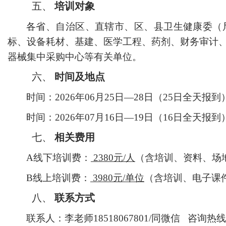
五、
培训对象
各省、自治区、直辖市、区、县卫生健康委（
标、设备耗材、基建、医学工程、药剂、财务审计
器械集中采购中心等有关单位。
六、
时间及地点
时间：
20
26
年
06
月
25
日
—
28
日（
25
日全天报到
时间：
20
26
年
07
月
16
日
—
19
日（
16
日全天报到
七、
相关费用
A线下培训费
：
2380
元
/人
（含培训、资料、场
B线上培训费：
3980
元
/
单位
（
含培训、
电子课
八、
联系方式
联系人：李老师
18518067801/同微信
咨询热线