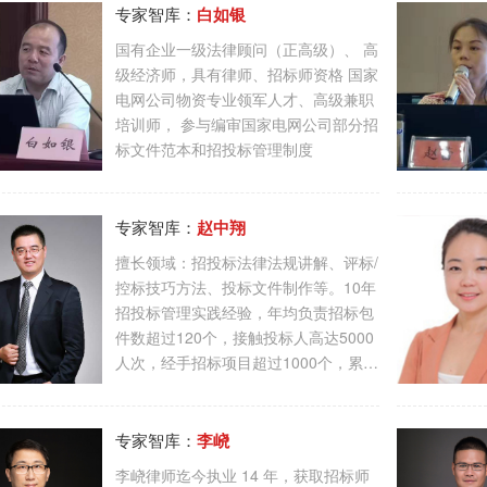
专家智库：
白如银
国有企业一级法律顾问（正高级）、 高
级经济师，具有律师、招标师资格 国家
电网公司物资专业领军人才、高级兼职
培训师， 参与编审国家电网公司部分招
标文件范本和招投标管理制度
专家智库：
赵中翔
擅长领域：招投标法律法规讲解、评标/
控标技巧方法、投标文件制作等。10年
招投标管理实践经验，年均负责招标包
件数超过120个，接触投标人高达5000
人次，经手招标项目超过1000个，累计
中标金额100亿元以上。
专家智库：
李峣
李峣律师迄今执业 14 年，获取招标师